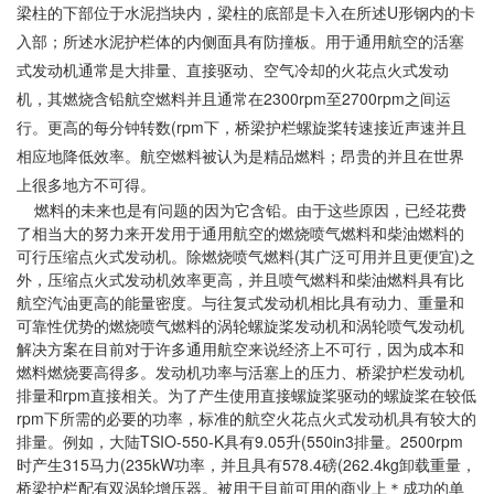
梁柱的下部位于水泥挡块内，梁柱的底部是卡入在所述U形钢内的卡
入部；所述水泥护栏体的内侧面具有防撞板。用于通用航空的活塞
式发动机通常是大排量、直接驱动、空气冷却的火花点火式发动
机，其燃烧含铅航空燃料并且通常在2300rpm至2700rpm之间运
行。更高的每分钟转数(rpm下，桥梁护栏螺旋桨转速接近声速并且
相应地降低效率。航空燃料被认为是精品燃料；昂贵的并且在世界
上很多地方不可得。
燃料的未来也是有问题的因为它含铅。由于这些原因，已经花费
了相当大的努力来开发用于通用航空的燃烧喷气燃料和柴油燃料的
可行压缩点火式发动机。除燃烧喷气燃料(其广泛可用并且更便宜)之
外，压缩点火式发动机效率更高，并且喷气燃料和柴油燃料具有比
航空汽油更高的能量密度。与往复式发动机相比具有动力、重量和
可靠性优势的燃烧喷气燃料的涡轮螺旋桨发动机和涡轮喷气发动机
解决方案在目前对于许多通用航空来说经济上不可行，因为成本和
燃料燃烧要高得多。发动机功率与活塞上的压力、桥梁护栏发动机
排量和rpm直接相关。为了产生使用直接螺旋桨驱动的螺旋桨在较低
rpm下所需的必要的功率，标准的航空火花点火式发动机具有较大的
排量。例如，大陆TSIO-550-K具有9.05升(550in3排量。2500rpm
时产生315马力(235kW功率，并且具有578.4磅(262.4kg卸载重量，
桥梁护栏配有双涡轮增压器。被用于目前可用的商业上＊成功的单