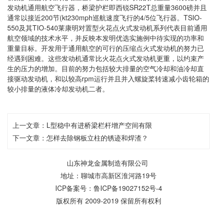
发动机通用航空飞行器，桥梁护栏即西锐SR22T总重量3600磅并且
通常以接近200节(kt230mph巡航速度飞行的4/5位飞行器。TSIO-
550及其TIO-540莱康明对置型火花点火式发动机系列代表目前通用
航空领域的技术水平，并反映本发明优选实施例中待实现的功率和
重量目标。开发用于通用航空的可行的压缩点火式发动机的努力已
经遇到困难。这些发动机通常比火花点火式发动机更重，以约束产
生的压力的增加。目前的努力包括较大排量的空气冷却和油冷却直
接驱动发动机，和以较高rpm运行并且并入螺旋桨转速减小齿轮箱的
较小排量的液体冷却发动机二者。
上一文章：
L型稳中有进桥梁栏杆增产空间有限
下一文章：
怎样去除钢板立柱的锈迹和焊渣？
山东神龙金属制造有限公司
地址：聊城市高新区淮河路19号
ICP备案号：
鲁ICP备19027152号-4
版权所有 2009-2019 保留所有权利