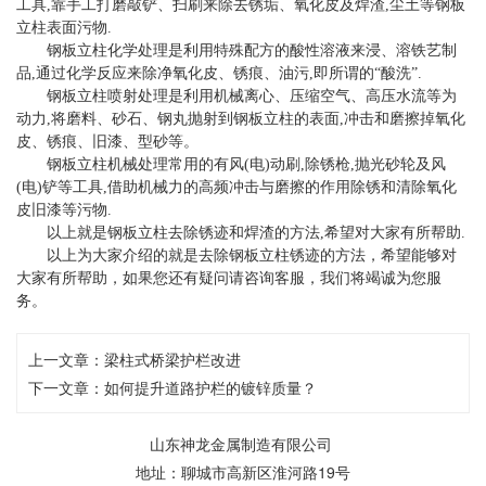
工具,靠手工打磨敲铲、扫刷来除去锈垢、氧化皮及焊渣,尘土等钢板
立柱表面污物.
钢板立柱化学处理是利用特殊配方的酸性溶液来浸、溶铁艺制
品,通过化学反应来除净氧化皮、锈痕、油污,即所谓的“酸洗”.
钢板立柱喷射处理是利用机械离心、压缩空气、高压水流等为
动力,将磨料、砂石、钢丸抛射到钢板立柱的表面,冲击和磨擦掉氧化
皮、锈痕、旧漆、型砂等。
钢板立柱机械处理常用的有风(电)动刷,除锈枪,抛光砂轮及风
(电)铲等工具,借助机械力的高频冲击与磨擦的作用除锈和清除氧化
皮旧漆等污物.
以上就是钢板立柱去除锈迹和焊渣的方法,希望对大家有所帮助.
以上为大家介绍的就是去除钢板立柱锈迹的方法，希望能够对
大家有所帮助，如果您还有疑问请咨询客服，我们将竭诚为您服
务。
上一文章：
梁柱式桥梁护栏改进
下一文章：
如何提升道路护栏的镀锌质量？
山东神龙金属制造有限公司
地址：聊城市高新区淮河路19号