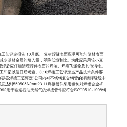
接工艺评定报告 10月底。 复材焊缝表面应尽可能与复材表面
减少基材金属的熔入量，即降低熔和比。为此应采用较小直
清理焊后应仔细清理焊件表面的焊渣、焊瘤飞溅物及其他污物。
印记以便日后考查。3.10焊接工艺评定当产品技术条件要
制压力容器焊接工艺评定”公司内衬不锈钢复合钢管的焊接焊缝经中
550565N/mm23.11焊接管件采用钢制对焊铝合金桥
1992用于输送石油天然气的焊接管件应符合SY/T0510-1998钢